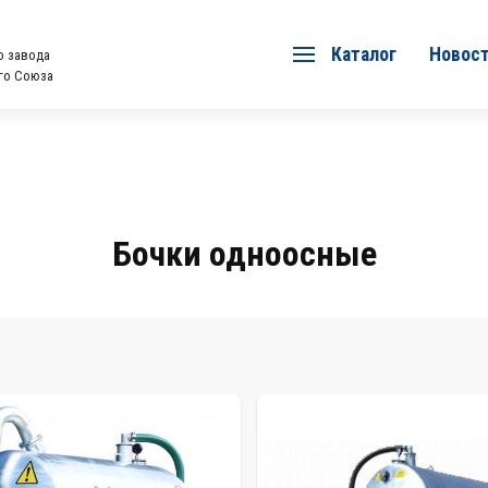
Каталог
Новос
о завода
го Союза
Бочки одноосные