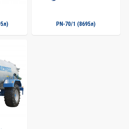
95л)
PN-70/1 (8695л)