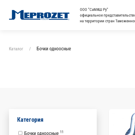
ООО "СаМАШ Ру"
официальное представительств
на территории стран Таможенно
Главная
Бочки одноосные
Каталог
Каталог
Новости
Партнеры
Контакты
Категория
11
Бочки одноосные