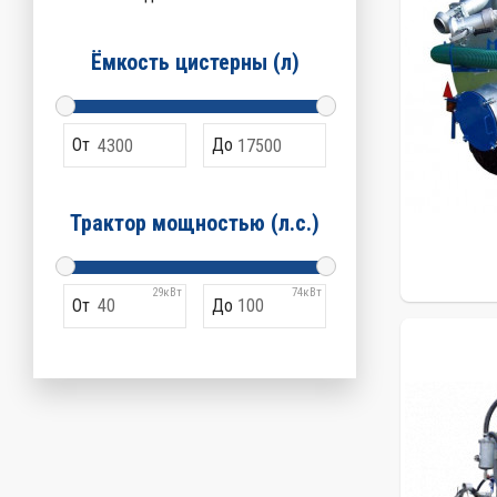
Ёмкость цистерны (л)
От
До
Трактор мощностью (л.с.)
29кВт
74кВт
От
До