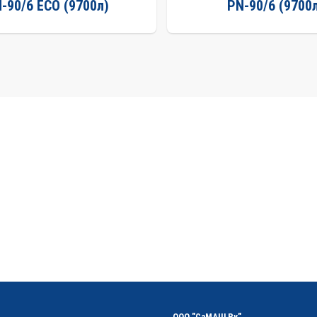
-90/6 ECO (9700л)
PN-90/6 (9700
ООО "СаМАШ Ру"